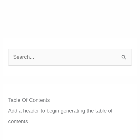
S
e
a
r
c
Table Of Contents
h
Add a header to begin generating the table of
f
contents
o
r