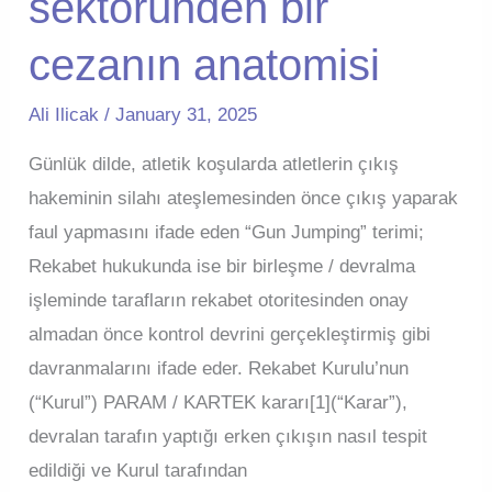
sektöründen bir
Açısından
cezanın anatomisi
Bir
Değerlendirme
Ali Ilicak
/
January 31, 2025
Günlük dilde, atletik koşularda atletlerin çıkış
hakeminin silahı ateşlemesinden önce çıkış yaparak
faul yapmasını ifade eden “Gun Jumping” terimi;
Rekabet hukukunda ise bir birleşme / devralma
işleminde tarafların rekabet otoritesinden onay
almadan önce kontrol devrini gerçekleştirmiş gibi
davranmalarını ifade eder. Rekabet Kurulu’nun
(“Kurul”) PARAM / KARTEK kararı[1](“Karar”),
devralan tarafın yaptığı erken çıkışın nasıl tespit
edildiği ve Kurul tarafından