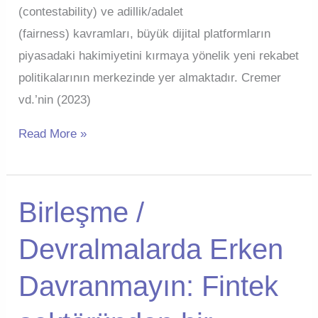
(contestability) ve adillik/adalet
(fairness) kavramları, büyük dijital platformların
piyasadaki hakimiyetini kırmaya yönelik yeni rekabet
politikalarının merkezinde yer almaktadır. Cremer
vd.’nin (2023)
Dijital
Read More »
Pazarlar
Yasası’nda
(DMA)
Birleşme /
Yarışılabilirlik
Devralmalarda Erken
ve
Adalet:
Davranmayın: Fintek
Rekabet
Hukuku