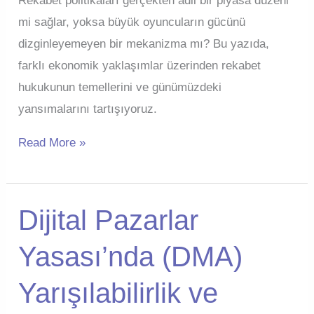
Rekabet politikaları gerçekten adil bir piyasa düzeni
mi sağlar, yoksa büyük oyuncuların gücünü
dizginleyemeyen bir mekanizma mı? Bu yazıda,
farklı ekonomik yaklaşımlar üzerinden rekabet
hukukunun temellerini ve günümüzdeki
yansımalarını tartışıyoruz.
Rekabet
Read More »
Politikası
Niye
Var?
Dijital Pazarlar
Smith
Yasası’nda (DMA)
Efendi’nin
Hikayesi
Yarışılabilirlik ve