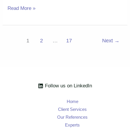
Birleşme
Read More »
/
Devralmalarda
Erken
1
2
…
17
Next
→
Davranmayın:
Fintek
sektöründen
bir
cezanın
Follow us on LinkedIn
anatomisi
Home
Client Services
Our References
Experts