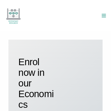
Skip
to
content
Enrol
now in
our
Economi
cs